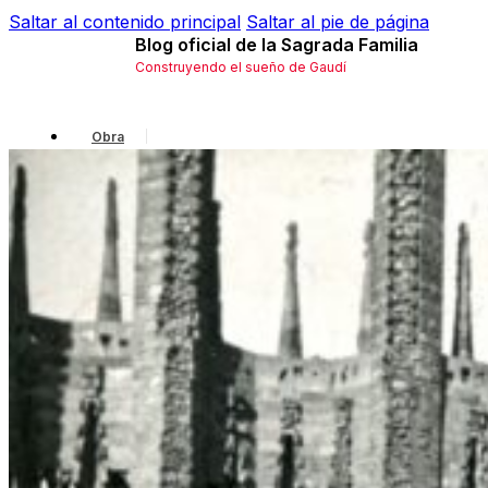
Saltar al contenido principal
Saltar al pie de página
Blog oficial de la Sagrada Familia
Construyendo el sueño de Gaudí
Obra
Gaudí
Local
Historia
Simbología