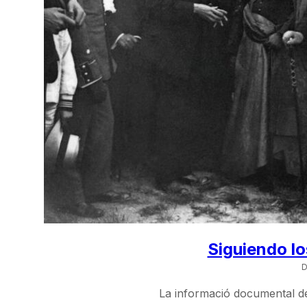
Siguiendo l
D
La informació documental de 