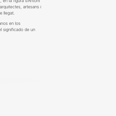
, en la figura d’Antoni
arquitectes, artesans i
 llegat.
anos en los
el significado de un