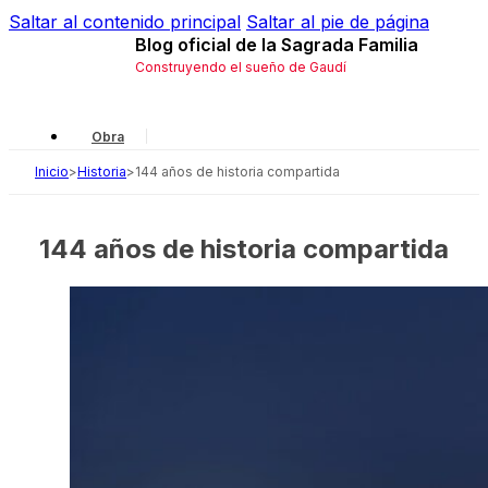
Saltar al contenido principal
Saltar al pie de página
Blog oficial de la Sagrada Familia
Construyendo el sueño de Gaudí
Obra
Inicio
>
Historia
>
144 años de historia compartida
Gaudí
Local
144 años de historia compartida
Historia
Simbología