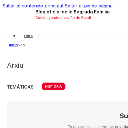
Saltar al contenido principal
Saltar al pie de página
Blog oficial de la Sagrada Familia
Construyendo el sueño de Gaudí
Obra
Inicio
>
Arxiu
Gaudí
Local
Arxiu
Historia
Simbología
TEMÁTICAS
HISTORIA
Su
Te enviamos a tu correo las novedade