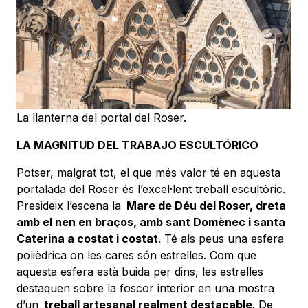
La llanterna del portal del Roser.
LA MAGNITUD DEL TRABAJO ESCULTÓRICO
Potser, malgrat tot, el que més valor té en aquesta
portalada del Roser és l’excel·lent treball escultòric.
Presideix l’escena la
Mare de Déu del Roser, dreta
amb el nen en braços, amb sant Domènec i santa
Caterina a costat i costat
. Té als peus una esfera
polièdrica on les cares són estrelles. Com que
aquesta esfera està buida per dins, les estrelles
destaquen sobre la foscor interior en una mostra
d’un
treball artesanal realment destacable
. De