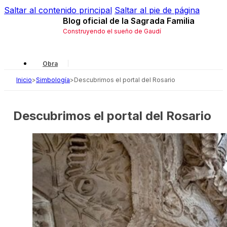
Saltar al contenido principal
Saltar al pie de página
Blog oficial de la Sagrada Familia
Construyendo el sueño de Gaudí
Obra
Inicio
>
Simbología
>
Descubrimos el portal del Rosario
Gaudí
Local
Descubrimos el portal del Rosario
Historia
Simbología