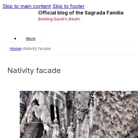
Skip to main content
Skip to footer
Official blog of the Sagrada Família
Building Gaudí's dream
Work
Home
>
Nativity facade
Gaudí
Local
Nativity facade
History
Symbology