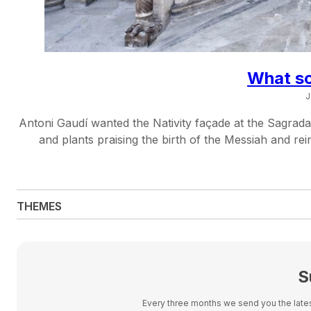
What sc
J
Antoni Gaudí wanted the Nativity façade at the Sagrada Fa
and plants praising the birth of the Messiah and rei
THEMES
S
Every three months we send you the latest