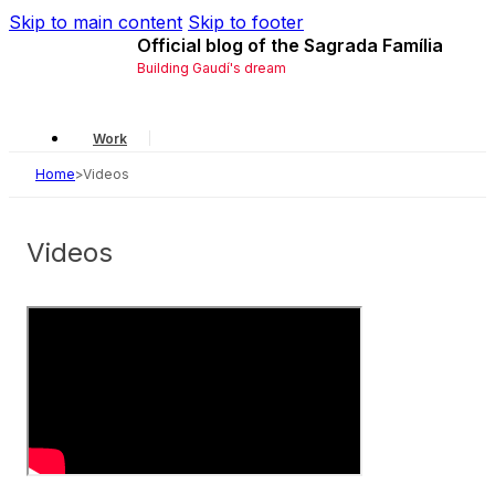
Skip to main content
Skip to footer
Official blog of the Sagrada Família
Building Gaudí's dream
Work
Home
>
Videos
Gaudí
Local
Videos
History
Symbology