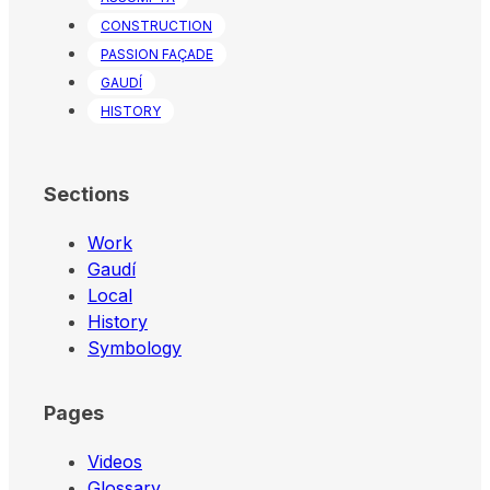
CONSTRUCTION
PASSION FAÇADE
GAUDÍ
HISTORY
Sections
Work
Gaudí
Local
History
Symbology
Pages
Videos
Glossary