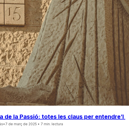
sús
…
a de la Passió: totes les claus per entendre’l
às
•
7 de març de 2025
• 7 min. lectura