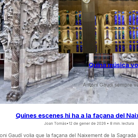
 laterals de la Sagrada Família?
l de 2026
• 5 min. lectura
préssec o la taronja són presents a la…
 Sala Creuer
Quina música vol
Joan
al. A…
Antoni Gaudí sempre va 
Quines escenes hi ha a la façana del Na
Joan Tomàs
•
12 de gener de 2026
• 8 min. lectura
oni Gaudí volia que la façana del Naixement de la Sagrada