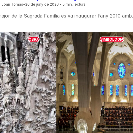
Joan Tomàs
•
26 de juny de 2026
• 5 min. lectura
r major de la Sagrada Família es va inaugurar l’any 2010 am
OBRA
SIMBOLOGIA