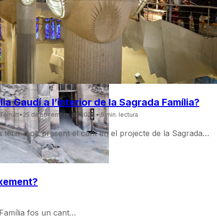
ia Gaudí a l’interior de la Sagrada Família?
 Tomàs
•
25 de novembre de 2025
• 5 min. lectura
tenir molt present el cant en el projecte de la Sagrada…
ixement?
 Família fos un cant…