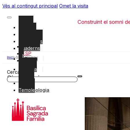
Vés al contingut principal
Omet la visita
Construint el somni d
Vídeos
Glossari
Entrevistes
Català
Quaderns
Obra
ESP
de
Inici
>
Simbologia
Gaudí
ENG
la
Sagrada
Local
Cercar
Família
Simbologia
Història
Revista
Temple
Simbologia