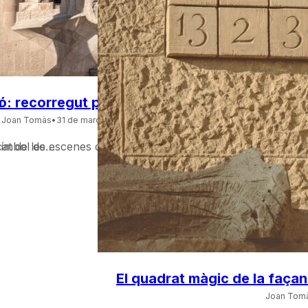
a
ó: recorregut pels últims dies de la vida de Je
Joan Tomàs
•
31 de març de 2025
• 11 min. lectura
 símbol de…
icat de les escenes de la façana de la Passió de la Sagrada
El quadrat màgic de la façan
Joan Tom