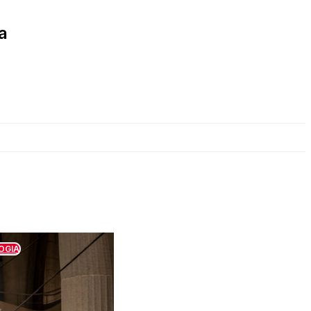
a
OGIA