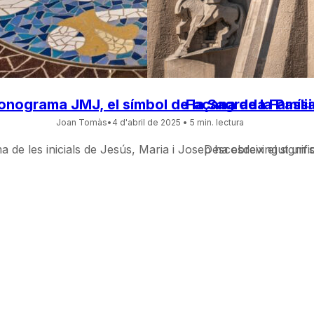
nograma JMJ, el símbol de la Sagrada Famíli
Façana de la Passi
Joan Tomàs
•
4 d'abril de 2025
• 5 min. lectura
 de les inicials de Jesús, Maria i Josep ha esdevingut un
Descobreix el signif