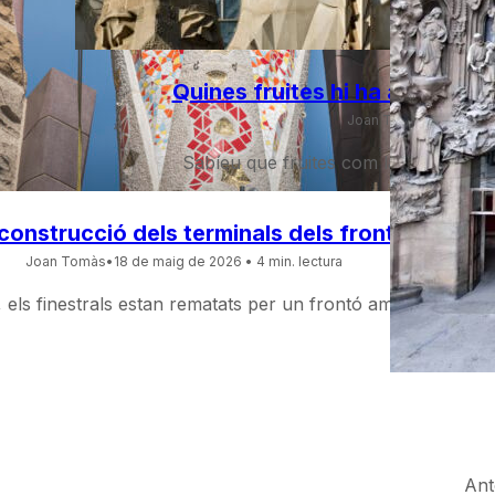
Quines fruites hi ha a les naus
Joan Tomàs
•
29 d'abri
Sabíeu que fruites com la cirera, el 
construcció dels terminals dels frontons de la
Joan Tomàs
•
18 de maig de 2026
• 4 min. lectura
, els finestrals estan rematats per un frontó amb un termin
Ant