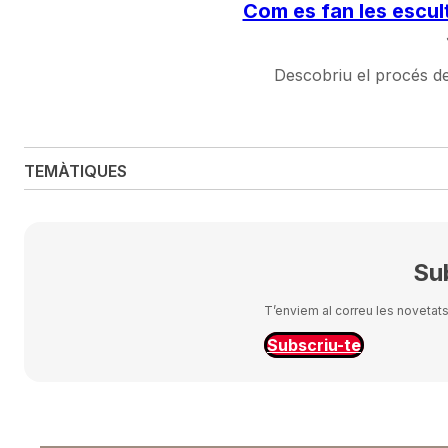
Com es fan les escult
Descobriu el procés de
TEMÀTIQUES
Sub
T’enviem al correu les novetats 
Subscriu-te