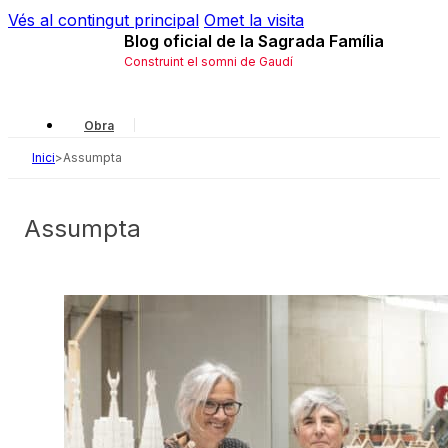
Vés al contingut principal
Omet la visita
Blog oficial de la Sagrada Família
Construint el somni de Gaudí
Obra
Inici
>
Assumpta
Gaudí
Local
Assumpta
Història
Simbologia