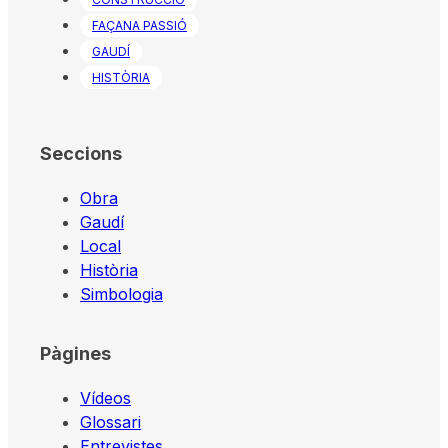
FAÇANA PASSIÓ
GAUDÍ
HISTÒRIA
Seccions
Obra
Gaudí
Local
Història
Simbologia
Pàgines
Vídeos
Glossari
Entrevistes