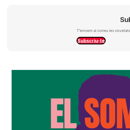
Sub
T’enviem al correu les novetats 
Subscriu-te