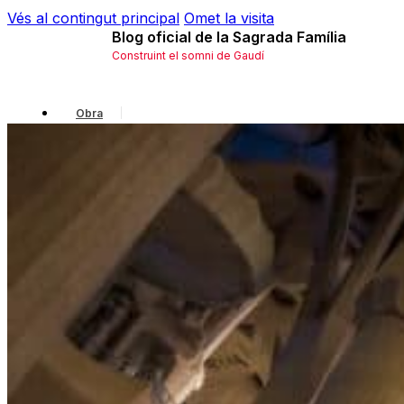
Vés al contingut principal
Omet la visita
Blog oficial de la Sagrada Família
Construint el somni de Gaudí
Obra
Gaudí
Local
Història
Simbologia