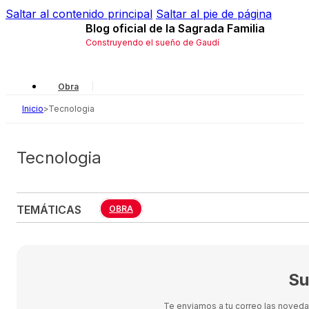
Saltar al contenido principal
Saltar al pie de página
Blog oficial de la Sagrada Familia
Construyendo el sueño de Gaudí
Obra
Inicio
>
Tecnologia
Gaudí
Local
Tecnologia
Historia
Simbología
TEMÁTICAS
OBRA
Su
Te enviamos a tu correo las novedade