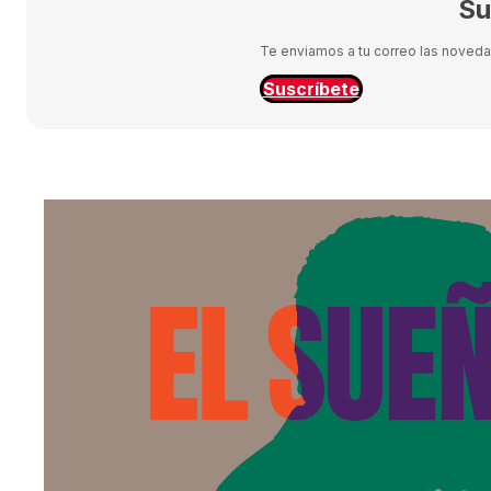
Su
Te enviamos a tu correo las novedade
Suscríbete