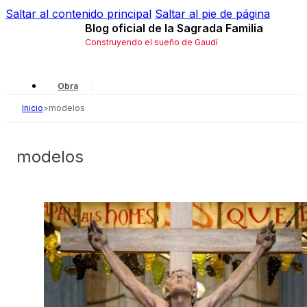
Saltar al contenido principal
Saltar al pie de página
Blog oficial de la Sagrada Familia
Construyendo el sueño de Gaudí
Obra
Inicio
>
modelos
Gaudí
Local
modelos
Historia
Simbología