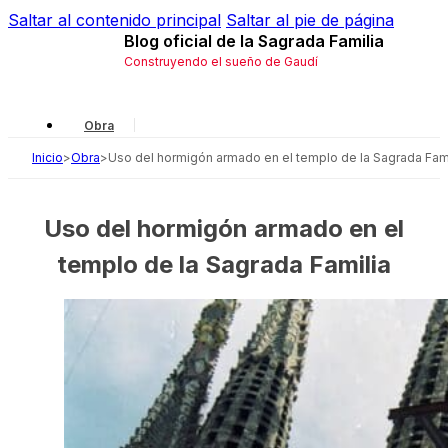
Saltar al contenido principal
Saltar al pie de página
Blog oficial de la Sagrada Familia
Construyendo el sueño de Gaudí
Obra
Inicio
>
Obra
>
Uso del hormigón armado en el templo de la Sagrada Fami
Gaudí
Local
Uso del hormigón armado en el
Historia
templo de la Sagrada Familia
Simbología